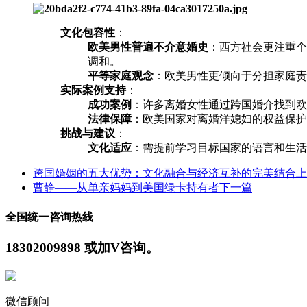
文化包容性
：
欧美男性普遍不介意婚史
：西方社会更注重个
调和。
平等家庭观念
：欧美男性更倾向于分担家庭责
实际案例支持
：
成功案例
：许多离婚女性通过跨国婚介找到
法律保障
：欧美国家对离婚洋媳妇的权益保护
挑战与建议
：
文化适应
：需提前学习目标国家的语言和生活
跨国婚姻的五大优势：文化融合与经济互补的完美结合
上
曹静——从单亲妈妈到美国绿卡持有者
下一篇
全国统一咨询热线
18302009898 或加V咨询。
微信顾问