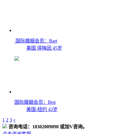
国际婚姻会员：Bart
美国 得梅因
45岁
国际婚姻会员：Ben
美国-纽约
43岁
1
2
3
»
咨询电话：18302009898 或加V咨询。
点击咨询客服