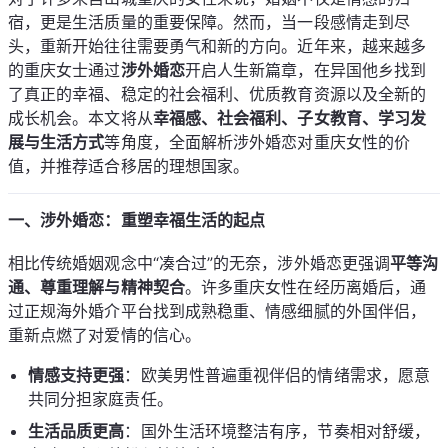
宿，更是生活质量的重要保障。然而，当一段感情走到尽
头，重新开始往往需要勇气和新的方向。近年来，越来越多
的重庆女士通过
涉外婚恋
开启人生新篇章，在异国他乡找到
了真正的幸福、稳定的社会福利、优质教育资源以及全新的
成长机会。本文将从
幸福感、社会福利、子女教育、学习发
展与生活方式
等角度，全面解析涉外婚恋对重庆女性的价
值，并推荐适合移居的理想国家。
一、涉外婚恋：重塑幸福生活的起点
相比传统婚姻观念中“凑合过”的无奈，涉外婚恋更强调
平等沟
通、尊重理解与精神契合
。许多重庆女性在经历离婚后，通
过正规海外婚介平台找到成熟稳重、情感细腻的外国伴侣，
重新点燃了对爱情的信心。
情感支持更强
：欧美男性普遍重视伴侣的情绪需求，愿意
共同分担家庭责任。
生活品质更高
：国外生活环境整洁有序，节奏相对舒缓，