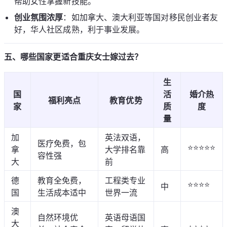
帮助女性掌握新技能。
创业氛围浓厚
：如加拿大、澳大利亚等国对移民创业者友
好，华人社区成熟，利于事业发展。
五、哪些国家更适合重庆女士嫁过去？
生
国
活
婚介热
福利亮点
教育优势
家
质
度
量
加
英法双语，
医疗免费，包
⭐⭐⭐⭐⭐
拿
大学排名靠
高
容性强
大
前
德
教育全免费，
工程类专业
⭐⭐⭐⭐
中
国
生活成本适中
世界一流
澳
自然环境优
英语母语国
大