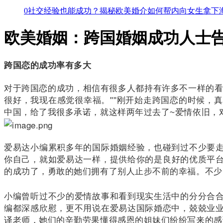
0社交经验也能成功？揭秘欧美婚介如何帮内向女生拿下
欧美婚姻：跨国婚姻成功人士
跨国恋的成功率有多大
对于跨国恋的成功，相信有很多人都持有许多不一样的
很好，我现在感觉很幸福。
""刚开始走跨国恋的时候，
中国，给了我很多承诺，就这样两年过去了~爱情依旧，
爱易达小编累积多年的国际婚姻经验，也碰到过不少要
你自己，就如
爱易达
一样，提供给你的是良好的优质平
的成功了，勇敢的她们拥有了别人止步不前的幸福。
不少
小编曾听过不少的爱情故事和看到现实生活中的分分合
编都深感欣慰，更不用说在
爱易达
国际婚恋中，兢兢业
译老师，她们的辛勤劳果懂得感恩的姐妹们纷纷写来的感