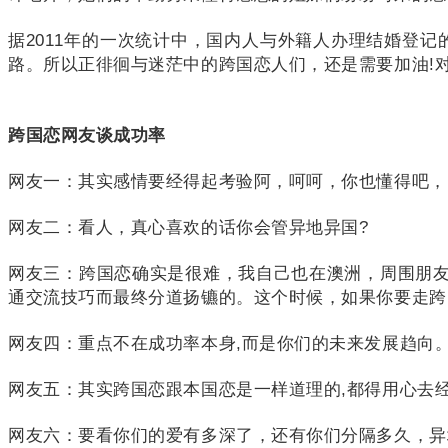
据2011年的一次统计中，国内人与外籍人办理结婚登
路。
所以正徘徊与迷茫中的跨国恋人们，还是需要加油!
跨国恋
网友谈成功率
网友一：
其实感情要经得起考验阿，呵呵，你也懂得吧，
网友二：
看人，真心喜欢的话你会管异地异国?
网友三：
跨国恋确实是很难，我自己也在澳洲，周围朋
通交流技巧而最终分道扬镳的。
这个时候，如果你要走跨
网友四：
重点不在成功率本身,而是你们的未来发展趋向
网友五：
其实跨国恋跟本国恋是一样道理的,都得用心去
网友六：
要看你们的爱有多深了，还有你们分隔多久，异