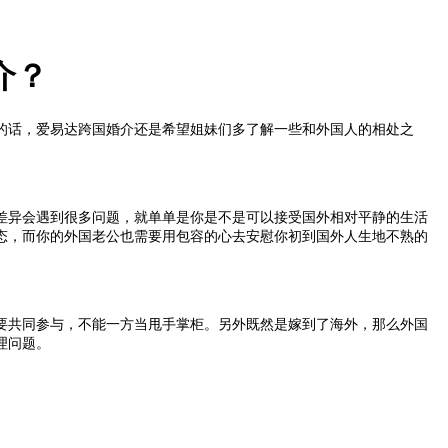
介？
的话，
爱易达跨国婚介
还是希望姐妹们多了解一些和外国人的相处之
差异会遇到很多问题，就单单是你是不是可以接受国外相对平静的生活
态，而你的外国老公也需要用包容的心去安慰你初到国外人生地不熟的
要共同参与，不能一方当甩手掌柜。另外既然是嫁到了海外，那么外国
理问题。