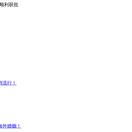
证顺利获批
悄流行！
海外婚姻！