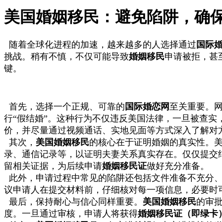
美国婚姻移民：避免陷阱，确
随着全球化进程的加速，越来越多的人选择通过
国际
挑战。稍有不慎，不仅可能导致
婚姻移民
申请被拒，甚
键。
首先，选择一个正规、可靠的
国际婚恋网
至关重要。
行“假结婚”。这种行为不仅违反美国法律，一旦被查
价，并尽量通过视频通话、实地见面等方式深入了解对
其次，
美国婚姻移民
的核心在于证明婚姻的真实性。美
录、通信记录等，以证明夫妻关系真实存在。仅仅提交
留相关证据，为后续申请
婚姻移民证
做好充分准备。
此外，申请过程中常见的陷阱还包括文件准备不充分、
议申请人在提交材料前，仔细核对每一项信息，必要时
最后，保持耐心与信心同样重要。
美国婚姻移民
的审
度。一旦通过审核，申请人将获得
婚姻移民证（即绿卡